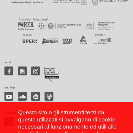
social
archivio
Questo sito o gli strumenti terzi da
newsletter
questo utilizzati si avvalgono di cookie
necessari al funzionamento ed utili alle