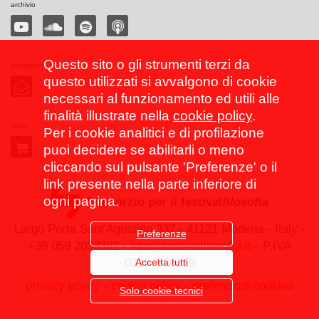
archivio
Questo sito o gli strumenti terzi da
newsletter
questo utilizzati si avvalgono di cookie
necessari al funzionamento ed utili alle
finalità illustrate nella
cookie policy
.
shop
Per i cookie analitici e di profilazione
puoi decidere se abilitarli o meno
cliccando sul pulsante 'Preferenze' o il
link presente nella parte inferiore di
ogni pagina.
Consorzio per il festival
filosofia
Largo Porta Sant'Agostino 337 - 41121 Modena - Italy -
Preferenze
+39 059 2033382 -
info@festivalfilosofia.it
- P.IVA
Accetta tutti
03267560369
privacy policy
-
cookie policy
-
preferenze cookies
Solo cookie tecnici