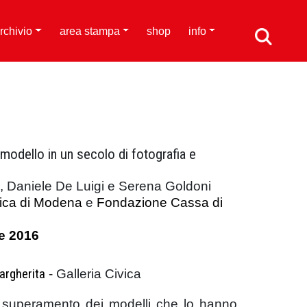
rchivio
area stampa
shop
info
o modello in un secolo di fotografia e
i, Daniele De Luigi e Serena Goldoni
vica di Modena
e
Fondazione Cassa di
e 2016
argherita
- Galleria Civica
di superamento dei modelli che lo hanno