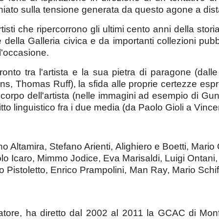
rniato sulla tensione generata da questo agone a dis
isti che ripercorrono gli ultimi cento anni della storia 
della Galleria civica e da importanti collezioni pubbli
l'occasione.
fronto tra l'artista e la sua pietra di paragone (dalle 
ns, Thomas Ruff), la sfida alle proprie certezze espre
 corpo dell'artista (nelle immagini ad esempio di Gu
litto linguistico fra i due media (da Paolo Gioli a Vinc
iano Altamira, Stefano Arienti, Alighiero e Boetti, Mar
olo Icaro, Mimmo Jodice, Eva Marisaldi, Luigi Ontani,
Pistoletto, Enrico Prampolini, Man Ray, Mario Schi
uratore, ha diretto dal 2002 al 2011 la GCAC di Monf