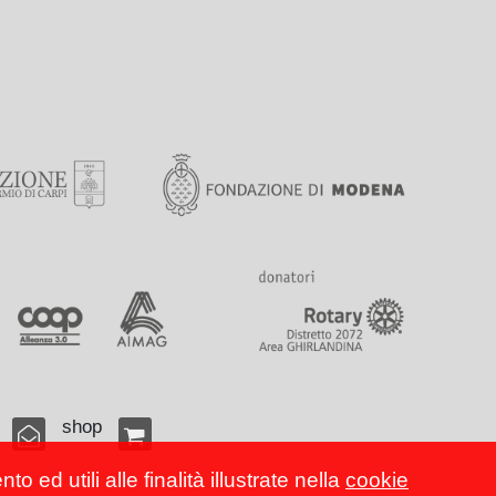
shop
 ed utili alle finalità illustrate nella
cookie