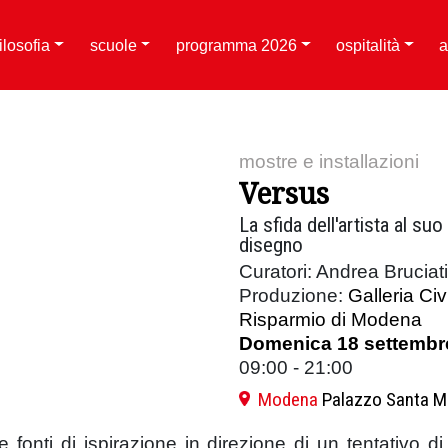
filosofia
scuole
programma 2026
ospitalità
a
mostre e installazioni
Versus
La sfida dell'artista al su
disegno
Curatori: Andrea Bruciat
Produzione:
Galleria Ci
Risparmio di Modena
Domenica 18 settembr
09:00 - 21:00
Modena
Palazzo Santa M
 fonti di ispirazione in direzione di un tentativo 