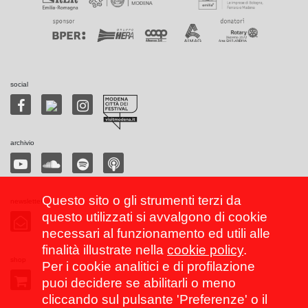
social
archivio
Questo sito o gli strumenti terzi da
newsletter
questo utilizzati si avvalgono di cookie
necessari al funzionamento ed utili alle
finalità illustrate nella
cookie policy
.
shop
Per i cookie analitici e di profilazione
puoi decidere se abilitarli o meno
cliccando sul pulsante 'Preferenze' o il