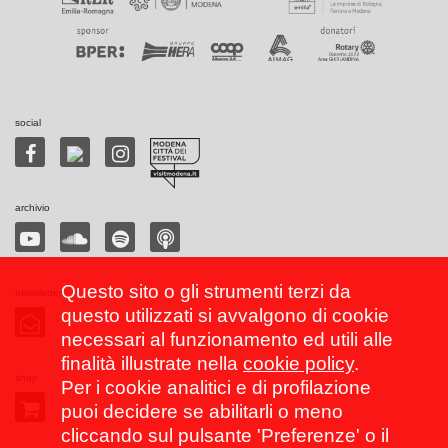
social
archivio
Questo sito o gli strumenti terzi da
newsletter
questo utilizzati si avvalgono di cookie
necessari al funzionamento ed utili alle
finalità illustrate nella
cookie policy
.
shop
Per i cookie analitici e di profilazione
puoi decidere se abilitarli o meno
cliccando sul pulsante 'Preferenze' o il