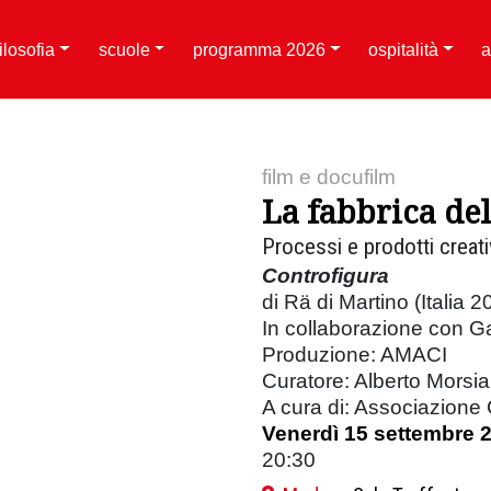
filosofia
scuole
programma 2026
ospitalità
a
film e docufilm
La fabbrica del
Processi e prodotti creati
Controfigura
di Rä di Martino (Italia 2
In collaborazione con Ga
Produzione: AMACI
Curatore: Alberto Morsia
A cura di: Associazione
Venerdì 15 settembre 
20:30