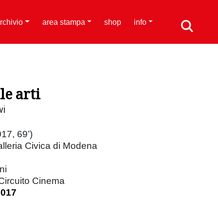
rchivio
area stampa
shop
info
le arti
vi
017, 69’)
lleria Civica di Modena
ni
 Circuito Cinema
2017