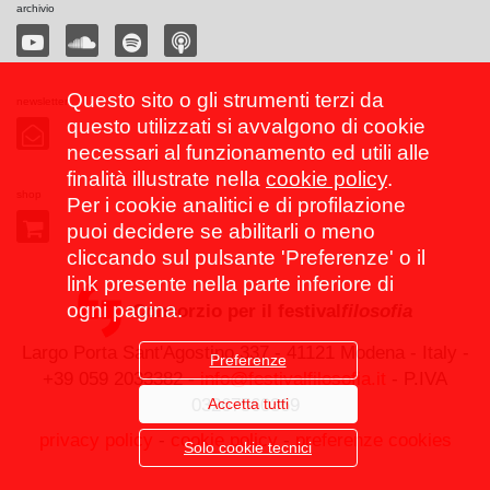
archivio
Questo sito o gli strumenti terzi da
newsletter
questo utilizzati si avvalgono di cookie
necessari al funzionamento ed utili alle
finalità illustrate nella
cookie policy
.
shop
Per i cookie analitici e di profilazione
puoi decidere se abilitarli o meno
cliccando sul pulsante 'Preferenze' o il
link presente nella parte inferiore di
ogni pagina.
Consorzio per il festival
filosofia
Largo Porta Sant'Agostino 337 - 41121 Modena - Italy -
Preferenze
+39 059 2033382 -
info@festivalfilosofia.it
- P.IVA
Accetta tutti
03267560369
privacy policy
-
cookie policy
-
preferenze cookies
Solo cookie tecnici