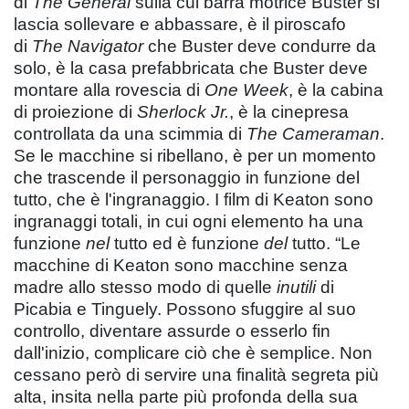
di
The General
sulla cui barra motrice Buster si
lascia sollevare e abbassare, è il piroscafo
di
The Navigator
che Buster deve condurre da
solo, è la casa prefabbricata che Buster deve
montare alla rovescia di
One Week
, è la cabina
di proiezione di
Sherlock Jr.
, è la cinepresa
controllata da una scimmia di
The Cameraman
.
Se le macchine si ribellano, è per un momento
che trascende il personaggio in funzione del
tutto, che è l'ingranaggio. I film di Keaton sono
ingranaggi totali, in cui ogni elemento ha una
funzione
nel
tutto ed è funzione
del
tutto. “Le
macchine di Keaton sono macchine senza
madre allo stesso modo di quelle
inutili
di
Picabia e Tinguely. Possono sfuggire al suo
controllo, diventare assurde o esserlo fin
dall'inizio, complicare ciò che è semplice. Non
cessano però di servire una finalità segreta più
alta, insita nella parte più profonda della sua