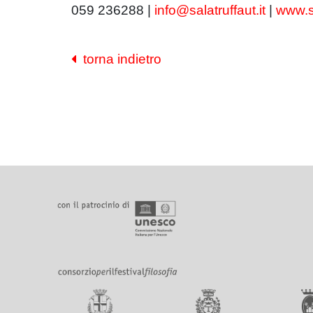
059 236288 |
info@salatruffaut.it
|
www.sa
torna indietro