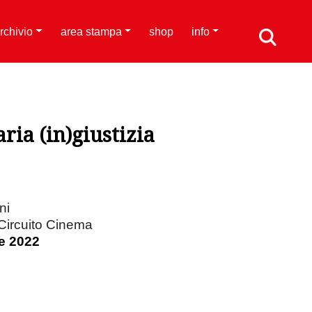
rchivio
area stampa
shop
info
ria (in)giustizia
ni
 Circuito Cinema
e 2022