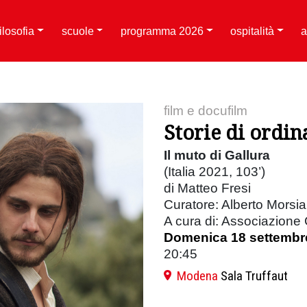
filosofia
scuole
programma 2026
ospitalità
a
film e docufilm
Storie di ordina
Il muto di Gallura
(Italia 2021, 103’)
di Matteo Fresi
Curatore: Alberto Morsia
A cura di: Associazione
Domenica 18 settembr
20:45
Modena
Sala Truffaut