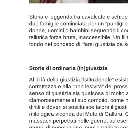
Storia e leggenda tra cavalcate e schiop
due famiglie cominciata per un “puntiglio
donne, uomini o bambini seguendo il codi
tellurica forza bruta, inaccessibile. Un f
fondo nel concetto di “farsi giustizia da 
Storie di ordinaria (in)giustizia
Al di là della giustizia “istituzionale” es
correttezza e alla “non lesività” del pr
senso di giustizia sia qualcosa di molto a
clamorosamente al suo compito, come narr
diritti e doveri si sostituisce talora il gi
mitologica vicenda del Muto di Gallura. C
massacri perpetrati nelle guerre, ad ese
gruppi di popolazione, quella terribile co