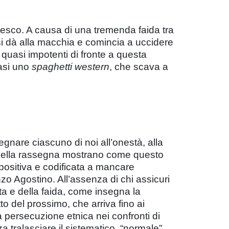
tesco. A causa di una tremenda faida tra
 si dà alla macchia e comincia a uccidere
quasi impotenti di fronte a questa
uasi uno
spaghetti western
, che scava a
pegnare ciascuno di noi all’onestà, alla
ri della rassegna mostrano come questo
impositiva e codificata a mancare
o Agostino. All’assenza di chi assicuri
etta e della faida, come insegna la
to del prossimo, che arriva fino ai
a persecuzione etnica nei confronti di
a tralasciare il sistematico, “normale”,