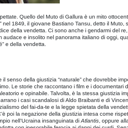
pettate. Quello del Muto di Gallura è un mito ottocen
” nel 1849, il giovane Bastiano Tansu, detto il Muto,
ce della vendetta. Ci sono anche i gendarmi del re, 
ilm audace e insolito nel panorama italiano di oggi, q
sé” e della vendetta.
iste il senso della giustizia “naturale” che dovrebbe im
ossimo. Le storie che raccontano i film e i documenta
leatorio e opinabile. Talvolta, è la stessa giustizia 
ano i casi scandalosi di Aldo Braibanti e di Vincenz
ustizialismo del fai-da-te e la legge spietata della vend
’è poi la negazione della giustizia intesa come rispet
mpio nell’Ucraina insanguinata di
Atlantis
, oppure all
ndotta con inesorabile ferocia ai danni dei curdi. Senz