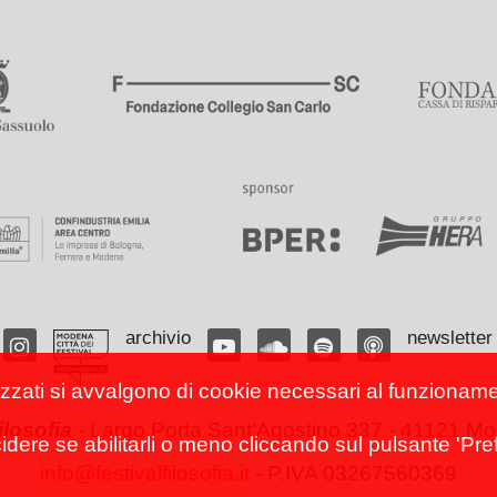
archivio
newsletter
izzati si avvalgono di cookie necessari al funzionamento
filosofia
-
Largo Porta Sant'Agostino 337 - 41121 Mod
cidere se abilitarli o meno cliccando sul pulsante 'Pref
info@festivalfilosofia.it
- P.IVA 03267560369