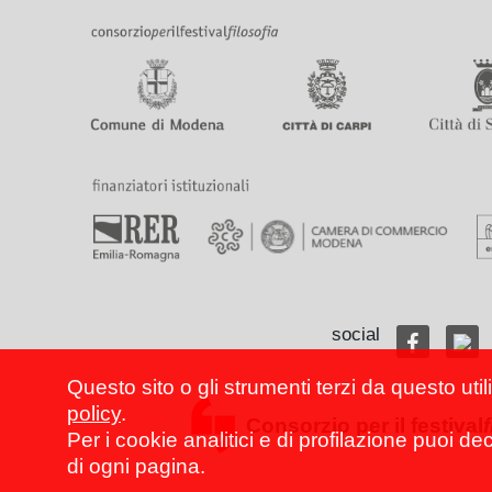
social
Questo sito o gli strumenti terzi da questo util
policy
.
Consorzio per il festival
Per i cookie analitici e di profilazione puoi de
di ogni pagina.