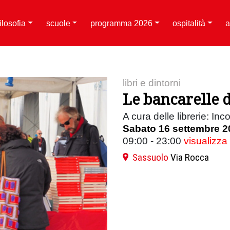
filosofia
scuole
programma 2026
ospitalità
a
libri e dintorni
Le bancarelle d
A cura delle librerie: Inco
Sabato 16 settembre 2
09:00 - 23:00
visualizza
Sassuolo
Via Rocca