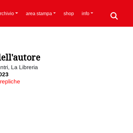
rchivio
area stampa
shop
info
ell'autore
ntri, La Libreria
023
 repliche