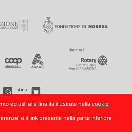
shop
 ed utili alle finalità illustrate nella
cookie
ena - Italy - +39 059 2033382 -
erenze' o il link presente nella parte inferiore