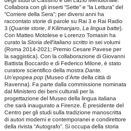
degli studi di Cassino e del Lazio Meridionale.
Collabora con gli inserti “Sette” e “la Lettura” del
“Corriere della Sera”; per diversi anni ha
raccontato storie di parole su Rai 3 e Rai Radio
3 (
Quante storie
,
Il Kilimanjaro
,
La lingua batte
).
Con Matteo Motolese e Lorenzo Tomasin ha
curato la
Storia dell’italiano scritto
in sei volumi
(Roma 2014-2021; Premio Cesare Pavese per
la saggistica). Con la collaborazione di Giovanni
Battista Boccardo e di Federico Milone, è stato
curatore scientifico della mostra
Dante.
Un’epopea pop
(Museo d’Arte della città di
Ravenna). Fa parte dalla commissione nominata
dal Ministero dei beni culturali per la
progettazione del Museo della lingua italiana
che sarà inaugurato a Firenze. È presidente del
Centro per gli studi sulla tradizione manoscritta
di autori moderni e contemporanei e condirettore
della rivista “Autografo”. Si occupa della storia