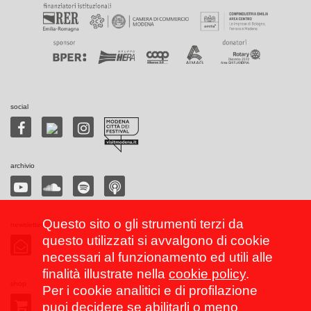
social
archivio
Questo sito o gli strumenti terzi da
newsletter
questo utilizzati si avvalgono di cookie
necessari al funzionamento ed utili alle
finalità illustrate nella
cookie policy
.
shop
Per i cookie analitici e di profilazione
puoi decidere se abilitarli o meno