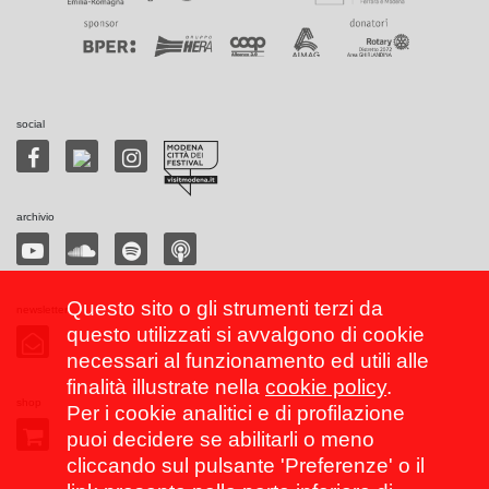
social
archivio
Questo sito o gli strumenti terzi da
newsletter
questo utilizzati si avvalgono di cookie
necessari al funzionamento ed utili alle
finalità illustrate nella
cookie policy
.
shop
Per i cookie analitici e di profilazione
puoi decidere se abilitarli o meno
cliccando sul pulsante 'Preferenze' o il