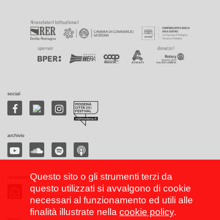
social
archivio
Questo sito o gli strumenti terzi da
newsletter
questo utilizzati si avvalgono di cookie
necessari al funzionamento ed utili alle
finalità illustrate nella
cookie policy
.
shop