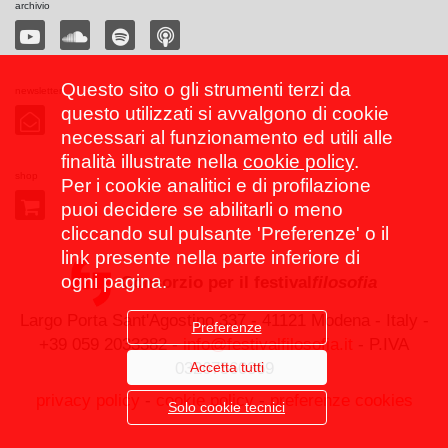
archivio
Questo sito o gli strumenti terzi da
newsletter
questo utilizzati si avvalgono di cookie
necessari al funzionamento ed utili alle
finalità illustrate nella
cookie policy
.
shop
Per i cookie analitici e di profilazione
puoi decidere se abilitarli o meno
cliccando sul pulsante 'Preferenze' o il
link presente nella parte inferiore di
ogni pagina.
Consorzio per il festival
filosofia
Largo Porta Sant'Agostino 337 - 41121 Modena - Italy -
Preferenze
+39 059 2033382 -
info@festivalfilosofia.it
- P.IVA
Accetta tutti
03267560369
privacy policy
-
cookie policy
-
preferenze cookies
Solo cookie tecnici