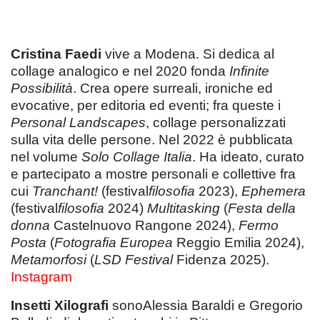
Cristina Faedi
vive a Modena. Si dedica al
collage analogico e nel 2020 fonda
Infinite
Possibilità
. Crea opere surreali, ironiche ed
evocative, per editoria ed eventi; fra queste i
Personal Landscapes
, collage personalizzati
sulla vita delle persone. Nel 2022 è pubblicata
nel volume
Solo Collage Italia
. Ha ideato, curato
e partecipato a mostre personali e collettive fra
cui
Tranchant!
(festival
filosofia
2023),
Ephemera
(festival
filosofia
2024)
Multitasking
(
Festa della
donna
Castelnuovo Rangone 2024),
Fermo
Posta
(
Fotografia Europea
Reggio Emilia 2024),
Metamorfosi
(
LSD Festival
Fidenza 2025).
Instagram
Insetti Xilografi
sonoAlessia Baraldi e Gregorio