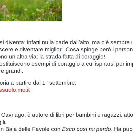
 diventa: infatti nulla cade dall’alto, ma c’è sempr
escere e diventare migliori. Cosa spinge però i perso
 un’altra via: la strada fatta di coraggio!
stituiscono esempi di coraggio a cui ispirarsi per imp
re grandi.
oria a partire dal 1° settembre:
suolo.mo.it
Cavriago; è autore di libri per bambini e ragazzi, att
li.
en Baia delle Favole con
Esco così mi perdo
. Ha pubb