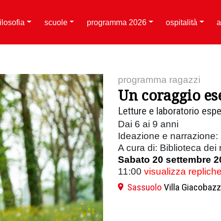
filosofia
scuole
programma 2026
ospitalità
a
programma ragazzi
Un coraggio e
Letture e laboratorio espe
Dai 6 ai 9 anni
Ideazione e narrazione:
A cura di: Biblioteca dei
Sabato 20 settembre 2
11:00
visualizza replich
Sassuolo
Villa Giacobazz