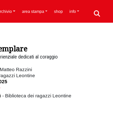
rchivio
area stampa
shop
info
semplare
rienziale dedicati al coraggio
 Matteo Razzini
 ragazzi Leontine
025
e
i
- Biblioteca dei ragazzi Leontine