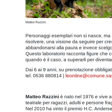
Matteo Razzini.
Personaggi esemplari non si nasce, ma si
risolvere, una visione da seguire per cr
abbandonarsi alla paura e invece scelgono
Questo laboratorio racconta figure che co
quando è il caso, a superarli per diventa
Dai 6 ai 9 anni, su prenotazione obbligat
tel. 0536 880814 |
leontine@comune.sas
Matteo Razzini
è nato nel 1976 e vive a 
teatrale per ragazzi, adulti e persone fragi
Nel 2010 ha vinto il premio H.C. Anders