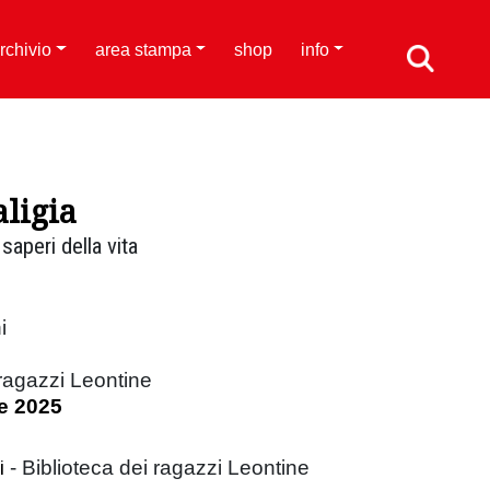
rchivio
area stampa
shop
info
aligia
saperi della vita
i
 ragazzi Leontine
e 2025
i
- Biblioteca dei ragazzi Leontine