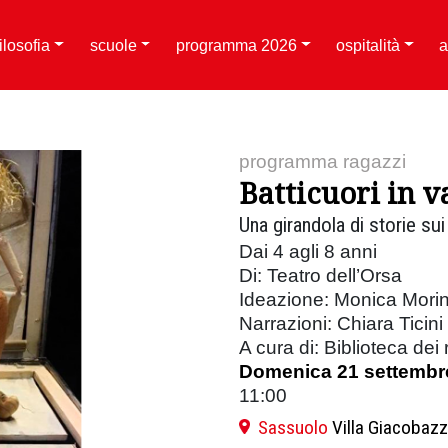
filosofia
scuole
programma 2026
ospitalità
a
programma ragazzi
Batticuori in v
Una girandola di storie sui 
Dai 4 agli 8 anni
Di: Teatro dell’Orsa
Ideazione: Monica Morin
Narrazioni: Chiara Ticini
A cura di: Biblioteca dei
Domenica 21 settembr
11:00
Sassuolo
Villa Giacobazz