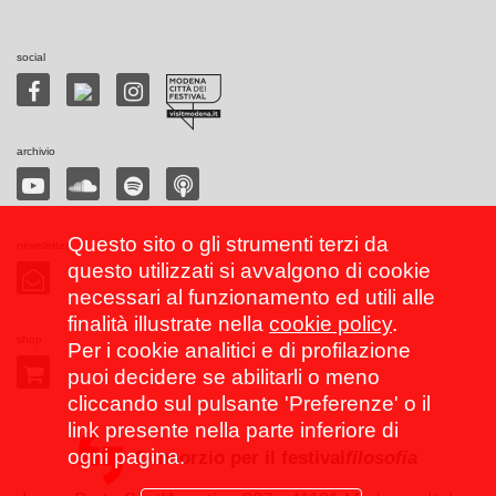
social
archivio
Questo sito o gli strumenti terzi da
newsletter
questo utilizzati si avvalgono di cookie
necessari al funzionamento ed utili alle
finalità illustrate nella
cookie policy
.
shop
Per i cookie analitici e di profilazione
puoi decidere se abilitarli o meno
cliccando sul pulsante 'Preferenze' o il
link presente nella parte inferiore di
ogni pagina.
Consorzio per il festival
filosofia