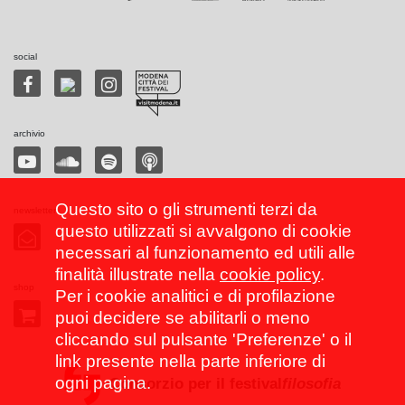
social
archivio
Questo sito o gli strumenti terzi da
newsletter
questo utilizzati si avvalgono di cookie
necessari al funzionamento ed utili alle
finalità illustrate nella
cookie policy
.
shop
Per i cookie analitici e di profilazione
puoi decidere se abilitarli o meno
cliccando sul pulsante 'Preferenze' o il
link presente nella parte inferiore di
ogni pagina.
Consorzio per il festival
filosofia