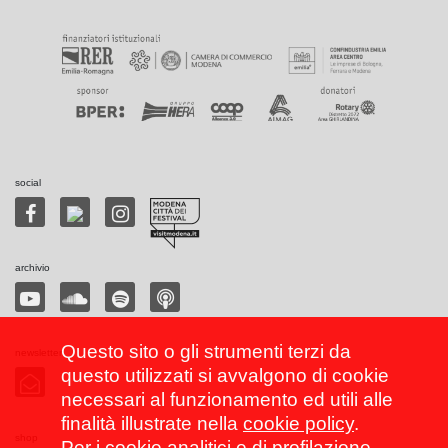
social
archivio
Questo sito o gli strumenti terzi da
newsletter
questo utilizzati si avvalgono di cookie
necessari al funzionamento ed utili alle
finalità illustrate nella
cookie policy
.
shop
Per i cookie analitici e di profilazione