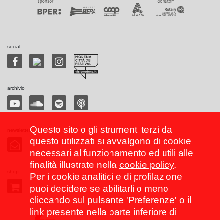
social
archivio
Questo sito o gli strumenti terzi da
newsletter
questo utilizzati si avvalgono di cookie
necessari al funzionamento ed utili alle
finalità illustrate nella
cookie policy
.
shop
Per i cookie analitici e di profilazione
puoi decidere se abilitarli o meno
cliccando sul pulsante 'Preferenze' o il
link presente nella parte inferiore di