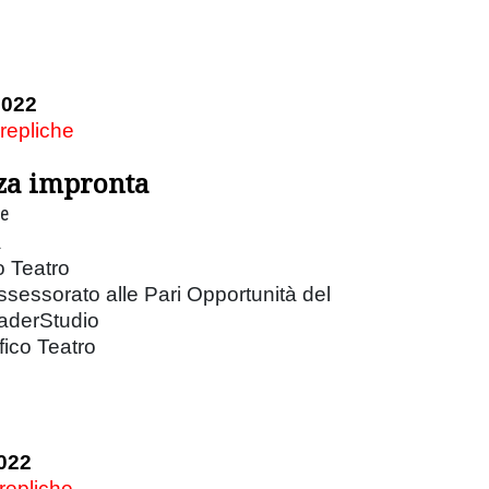
2022
 repliche
za impronta
re
a
o Teatro
ssessorato alle Pari Opportunità del
aderStudio
ico Teatro
022
 repliche