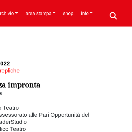
rchivio
area stampa
shop
info
2022
 repliche
za impronta
re
a
o Teatro
ssessorato alle Pari Opportunità del
aderStudio
ico Teatro