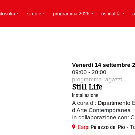
filosofia
scuole
programma 2026
ospitalità
a
Venerdì 14 settembre 
09:00 - 20:00
programma ragazzi
Still Life
Installazione
A cura di:
Dipartimento E
d’Arte Contemporanea
In collaborazione con:
C
Carpi
Palazzo dei Pio
- To