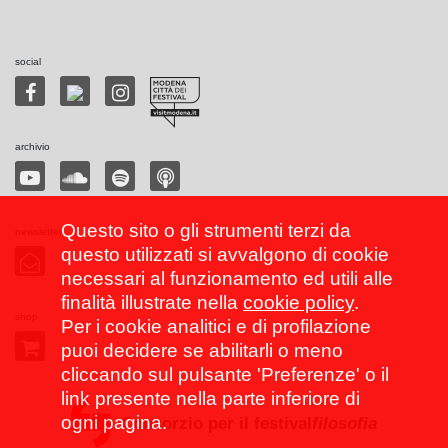
social
archivio
Questo sito o gli strumenti terzi da
newsletter
questo utilizzati si avvalgono di cookie
necessari al funzionamento ed utili alle
finalità illustrate nella
cookie policy
.
shop
Per i cookie analitici e di profilazione
puoi decidere se abilitarli o meno
cliccando sul pulsante 'Preferenze' o il
link presente nella parte inferiore di
ogni pagina.
Consorzio per il festival
filosofia