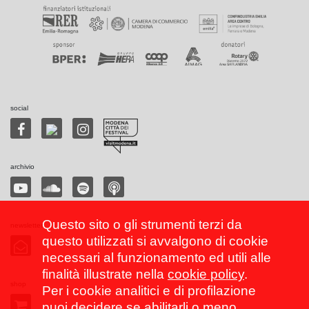
social
archivio
Questo sito o gli strumenti terzi da
newsletter
questo utilizzati si avvalgono di cookie
necessari al funzionamento ed utili alle
finalità illustrate nella
cookie policy
.
shop
Per i cookie analitici e di profilazione
puoi decidere se abilitarli o meno