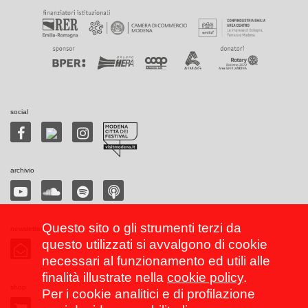
social
archivio
Questo sito o gli strumenti terzi da
newsletter
questo utilizzati si avvalgono di cookie
necessari al funzionamento ed utili alle
finalità illustrate nella
cookie policy
.
shop
Per i cookie analitici e di profilazione