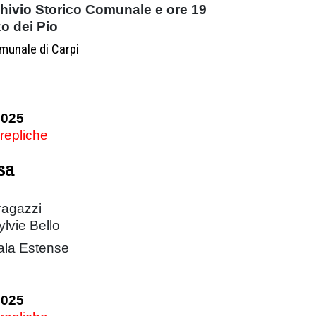
chivio Storico Comunale e ore 19
o dei Pio
munale di Carpi
2025
 repliche
sa
 ragazzi
ylvie Bello
ala Estense
2025