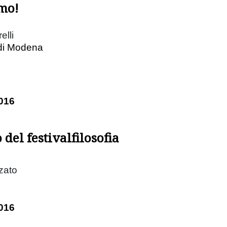
mo!
elli
di Modena
016
 del festivalfilosofia
lzato
016