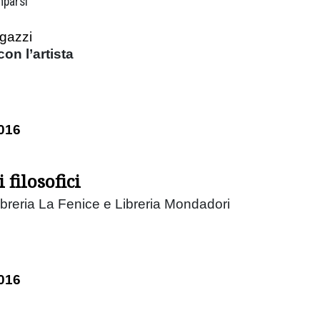
mparsi
agazzi
on l’artista
016
 filosofici
ibreria La Fenice e Libreria Mondadori
016