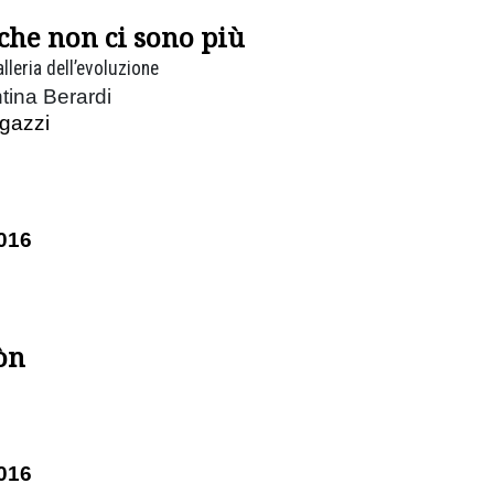
 che non ci sono più
lleria dell’evoluzione
tina Berardi
agazzi
016
òn
016