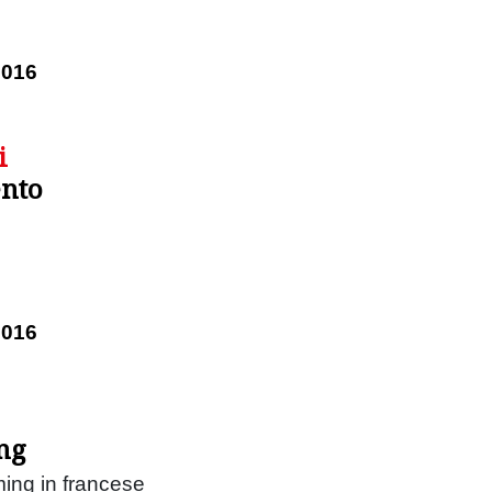
2016
i
ento
2016
ing
ming in francese