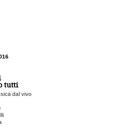
016
i
 tutti
sica dal vivo
e
li
a