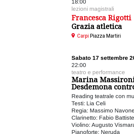
18:00
lezioni magistrali
Francesca Rigotti
Grazia atletica
Carpi
Piazza Martiri
Sabato 17 settembre 2
22:00
teatro e performance
Marina Massiron
Desdemona contro
Reading teatrale con mu
Testi: Lia Celi
Regia: Massimo Navon
Clarinetto: Fabio Battistel
Violino: Augusto Vismar
Pianoforte: Neruda