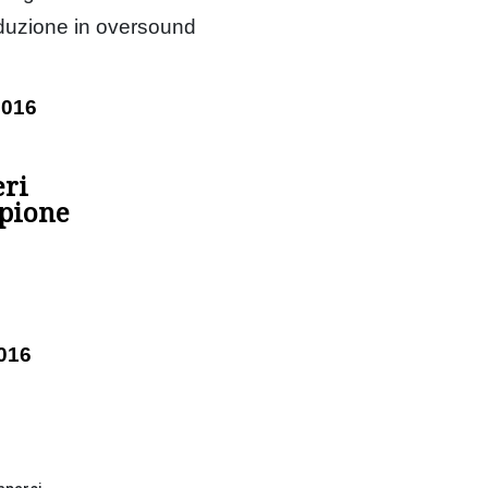
aduzione in oversound
2016
eri
mpione
016