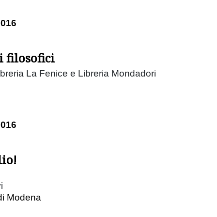
2016
 filosofici
ibreria La Fenice e Libreria Mondadori
2016
io!
i
di Modena