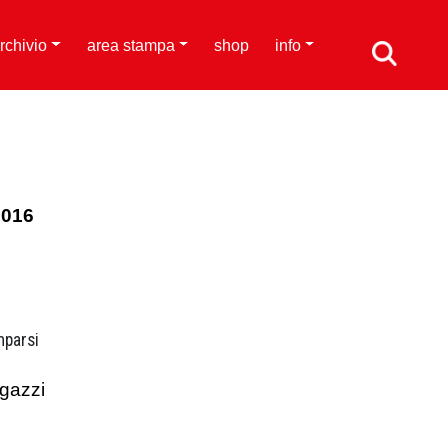
rchivio
area stampa
shop
info
2016
mparsi
agazzi