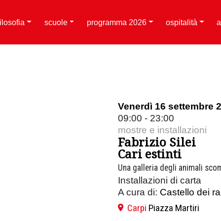
filosofia
scuole
programma 2026
ospitalità
a
Venerdì 16 settembre 
09:00 - 23:00
mostre e installazioni
Fabrizio Silei
Cari estinti
Una galleria degli animali sco
Installazioni di carta
A cura di:
Castello dei r
Carpi
Piazza Martiri