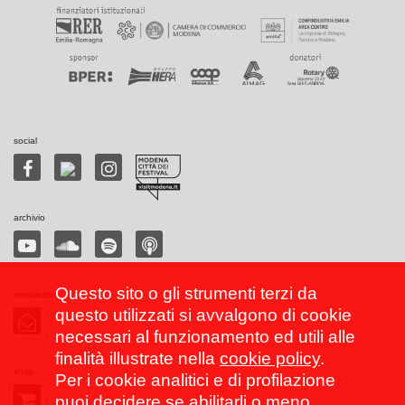
social
archivio
Questo sito o gli strumenti terzi da
newsletter
questo utilizzati si avvalgono di cookie
necessari al funzionamento ed utili alle
finalità illustrate nella
cookie policy
.
shop
Per i cookie analitici e di profilazione
puoi decidere se abilitarli o meno