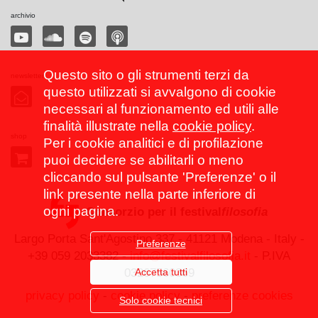
archivio
Questo sito o gli strumenti terzi da
newsletter
questo utilizzati si avvalgono di cookie
necessari al funzionamento ed utili alle
finalità illustrate nella
cookie policy
.
shop
Per i cookie analitici e di profilazione
puoi decidere se abilitarli o meno
cliccando sul pulsante 'Preferenze' o il
link presente nella parte inferiore di
ogni pagina.
Consorzio per il festival
filosofia
Largo Porta Sant'Agostino 337 - 41121 Modena - Italy -
Preferenze
+39 059 2033382 -
info@festivalfilosofia.it
- P.IVA
Accetta tutti
03267560369
privacy policy
-
cookie policy
-
preferenze cookies
Solo cookie tecnici