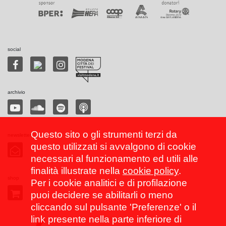
social
archivio
Questo sito o gli strumenti terzi da
newsletter
questo utilizzati si avvalgono di cookie
necessari al funzionamento ed utili alle
finalità illustrate nella
cookie policy
.
shop
Per i cookie analitici e di profilazione
puoi decidere se abilitarli o meno
cliccando sul pulsante 'Preferenze' o il
link presente nella parte inferiore di