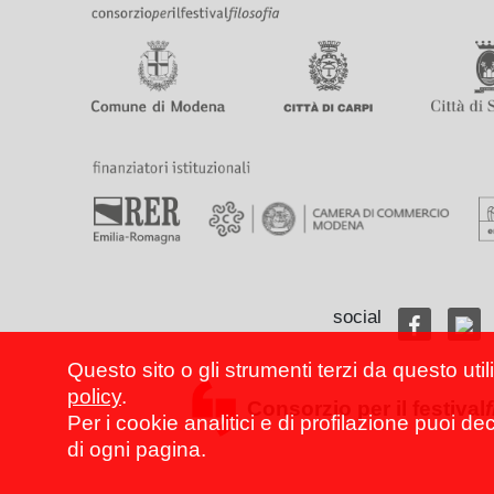
social
Questo sito o gli strumenti terzi da questo util
policy
.
Consorzio per il festival
Per i cookie analitici e di profilazione puoi de
di ogni pagina.