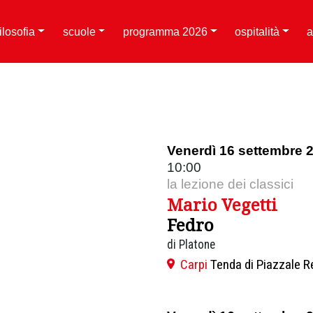
filosofia
scuole
programma 2026
ospitalità
a
Venerdì 16 settembre 
10:00
la lezione dei classici
Mario Vegetti
Fedro
di Platone
Carpi
Tenda di Piazzale R