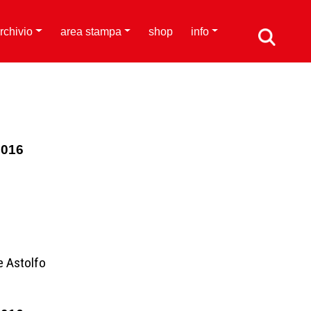
rchivio
area stampa
shop
info
2016
e Astolfo