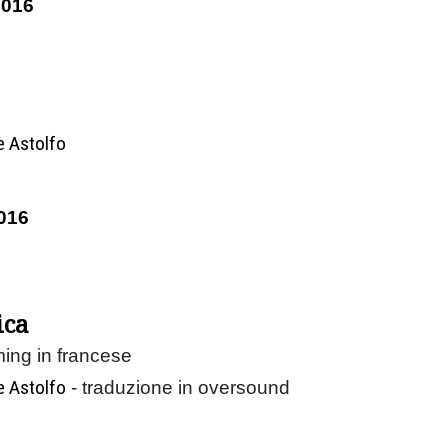
2016
e Astolfo
016
ica
ming in francese
e Astolfo
- traduzione in oversound