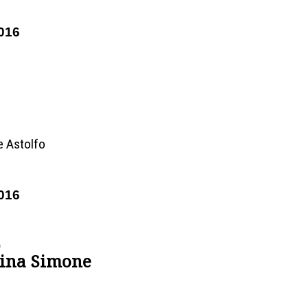
016
e Astolfo
016
o
Nina Simone