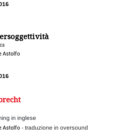
016
tersoggettività
ica
e Astolfo
016
brecht
ming in inglese
e Astolfo
- traduzione in oversound