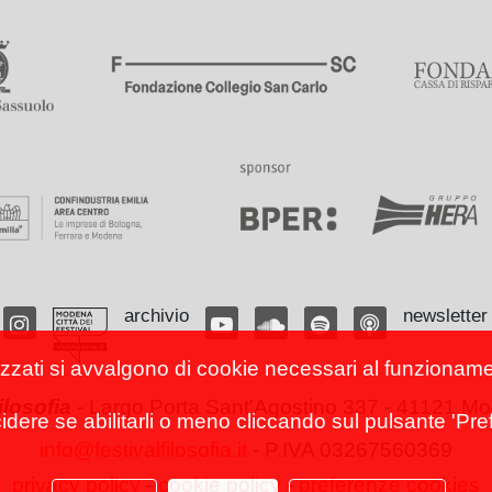
archivio
newsletter
izzati si avvalgono di cookie necessari al funzionamento
filosofia
-
Largo Porta Sant'Agostino 337 - 41121 Mod
cidere se abilitarli o meno cliccando sul pulsante 'Pref
info@festivalfilosofia.it
- P.IVA 03267560369
privacy policy
-
cookie policy
-
preferenze cookies