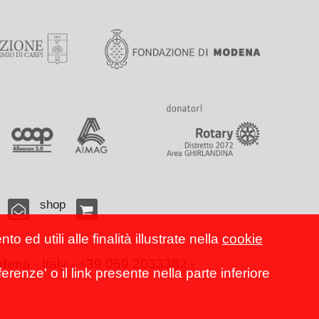
shop
 ed utili alle finalità illustrate nella
cookie
ena - Italy - +39 059 2033382 -
erenze' o il link presente nella parte inferiore