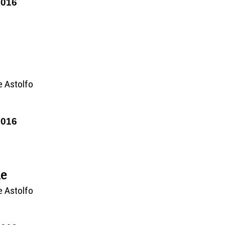
2016
e Astolfo
2016
le
e Astolfo