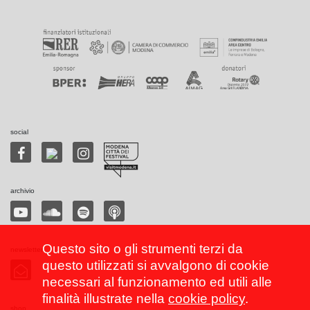
social
archivio
Questo sito o gli strumenti terzi da
newsletter
questo utilizzati si avvalgono di cookie
necessari al funzionamento ed utili alle
finalità illustrate nella
cookie policy
.
shop