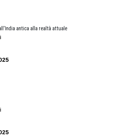
'India antica alla realtà attuale
i
025
i
025