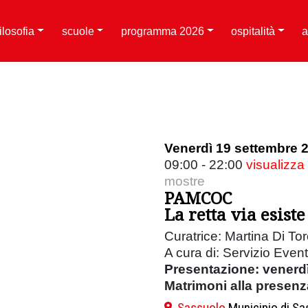
filosofia
scuole
programma 2026
ospitalità
a
Venerdì 19 settembre 
09:00 - 22:00
visualizza
mostre
PAMCOC
La retta via esist
Curatrice: Martina Di To
A cura di: Servizio Even
Presentazione: venerdì
Matrimoni alla presenza 
Sassuolo
Municipio di S