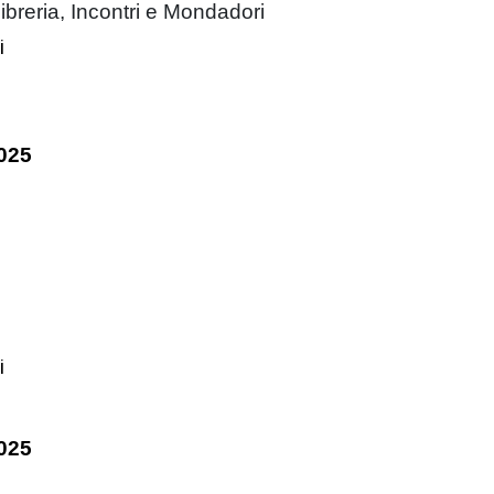
Libreria, Incontri e Mondadori
i
025
i
025