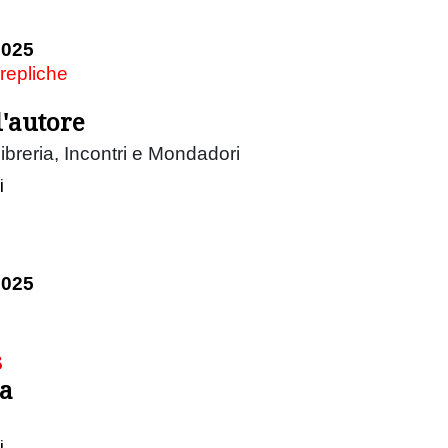
2025
 repliche
l'autore
Libreria, Incontri e Mondadori
i
2025
s
da
i