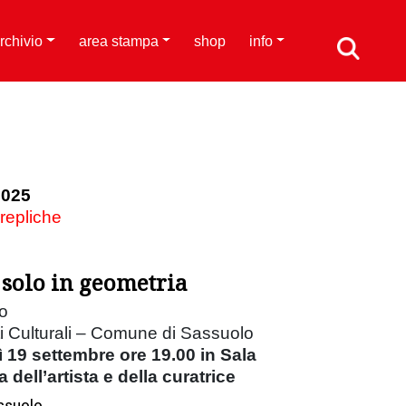
rchivio
area stampa
shop
info
2025
 repliche
e solo in geometria
ro
ti Culturali – Comune di Sassuolo
 19 settembre ore 19.00 in Sala
dell’artista e della curatrice
assuolo