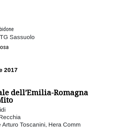
 bidone
 CTG Sassuolo
Rosa
e 2017
ale dell’Emilia-Romagna
Mito
idi
 Recchia
 Arturo Toscanini, Hera Comm