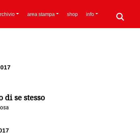
rchivio
area stampa
shop
info
2017
o di se stesso
Rosa
017