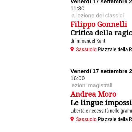
Venerdì 17 settembre 
11:30
la lezione dei classici
Filippo Gonnelli
Critica della ragi
di Immanuel Kant
Sassuolo
Piazzale della 
Venerdì 17 settembre 
16:00
lezioni magistrali
Andrea Moro
Le lingue impossi
Libertà e necessità nelle gr
Sassuolo
Piazzale della 