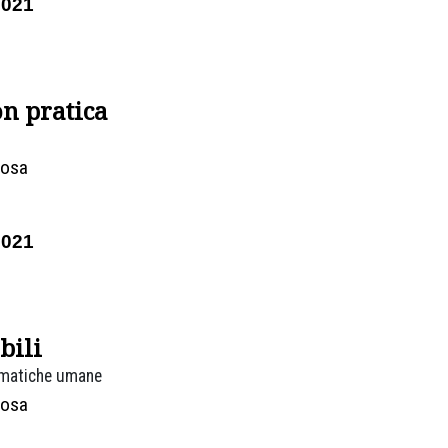
2021
on pratica
Rosa
2021
bili
ammatiche umane
Rosa