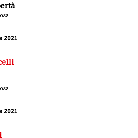
bertà
Rosa
e 2021
elli
Rosa
e 2021
i