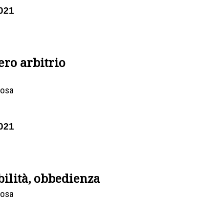
021
ero arbitrio
Rosa
021
bilità, obbedienza
Rosa