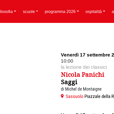
filosofia
scuole
programma 2026
ospitalità
a
Venerdì 17 settembre 
10:00
la lezione dei classici
Nicola Panichi
Saggi
di Michel de Montaigne
Sassuolo
Piazzale della 