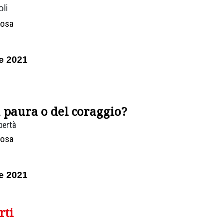
li
Rosa
e 2021
 paura o del coraggio?
ibertà
Rosa
e 2021
rti