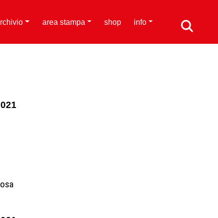
rchivio
area stampa
shop
info
2021
Rosa