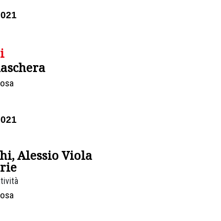
2021
i
maschera
Rosa
2021
hi, Alessio Viola
rie
tività
Rosa