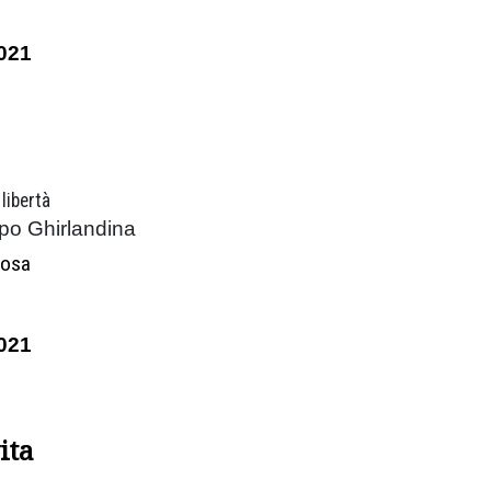
021
libertà
po Ghirlandina
Rosa
021
ita