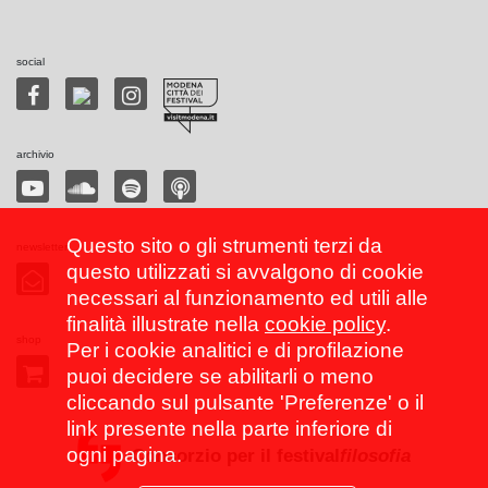
social
archivio
Questo sito o gli strumenti terzi da
newsletter
questo utilizzati si avvalgono di cookie
necessari al funzionamento ed utili alle
finalità illustrate nella
cookie policy
.
shop
Per i cookie analitici e di profilazione
puoi decidere se abilitarli o meno
cliccando sul pulsante 'Preferenze' o il
link presente nella parte inferiore di
ogni pagina.
Consorzio per il festival
filosofia