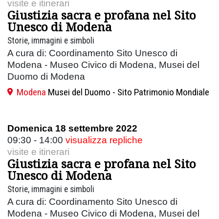
visite e itinerari
Giustizia sacra e profana nel Sito
Unesco di Modena
Storie, immagini e simboli
A cura di: Coordinamento Sito Unesco di
Modena - Museo Civico di Modena, Musei del
Duomo di Modena
Modena
Musei del Duomo - Sito Patrimonio Mondiale
Domenica 18 settembre 2022
09:30 - 14:00
visualizza repliche
visite e itinerari
Giustizia sacra e profana nel Sito
Unesco di Modena
Storie, immagini e simboli
A cura di: Coordinamento Sito Unesco di
Modena - Museo Civico di Modena, Musei del