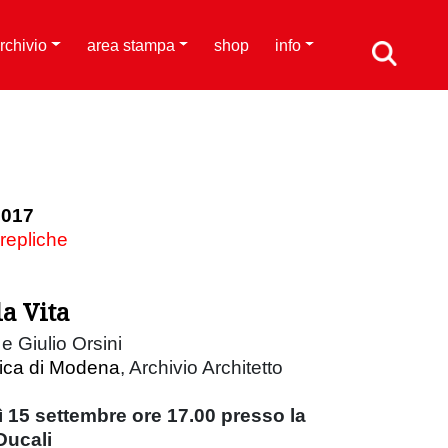
rchivio
area stampa
shop
info
2017
 repliche
la Vita
e Giulio Orsini
vica di Modena
, Archivio Architetto
 15 settembre ore 17.00 presso la
Ducali