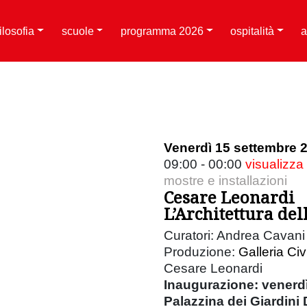
filosofia
scuole
programma 2026
ospitalità
a
Venerdì 15 settembre 
09:00 - 00:00
visualizza
mostre e installazioni
Cesare Leonardi
L’Architettura del
Curatori: Andrea Cavani 
Produzione:
Galleria Ci
Cesare Leonardi
Inaugurazione: venerdì
Palazzina dei Giardini 