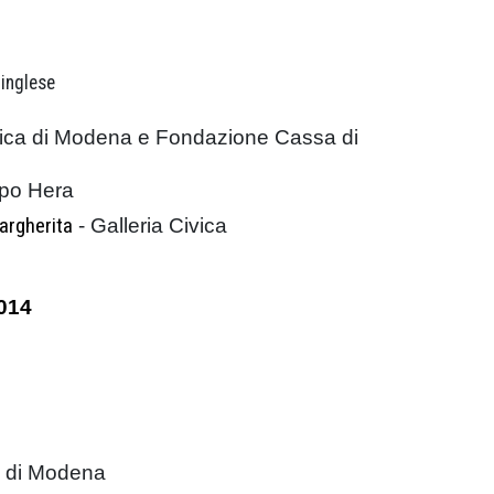
 inglese
vica di Modena e Fondazione Cassa di
ppo Hera
argherita
- Galleria Civica
014
ca di Modena