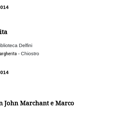
2014
ita
blioteca Delfini
argherita
- Chiostro
2014
n John Marchant e Marco