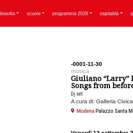
filosofia
scuole
programma 2026
ospitalità
a
-0001-11-30
musica
Giuliano “Larry” 
Songs from before 
Dj set
A cura di: Galleria Civi
Modena
Palazzo Santa M
Venerdì 12 settembre 