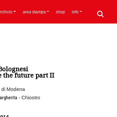
rchivio
area stampa
shop
info
Bolognesi
the future part II
ca di Modena
argherita
- Chiostro
2014