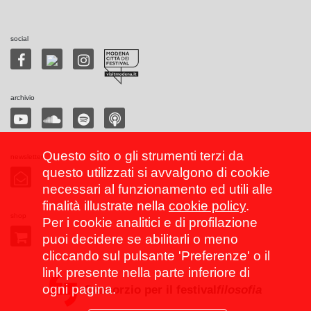
social
archivio
Questo sito o gli strumenti terzi da
newsletter
questo utilizzati si avvalgono di cookie
necessari al funzionamento ed utili alle
finalità illustrate nella
cookie policy
.
shop
Per i cookie analitici e di profilazione
puoi decidere se abilitarli o meno
cliccando sul pulsante 'Preferenze' o il
link presente nella parte inferiore di
ogni pagina.
Consorzio per il festival
filosofia