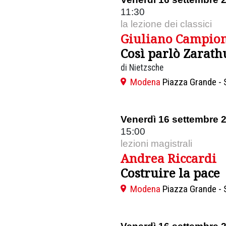
11:30
la lezione dei classici
Giuliano Campio
Così parlò Zarath
di Nietzsche
Modena
Piazza Grande - 
Venerdì 16 settembre 
15:00
lezioni magistrali
Andrea Riccardi
Costruire la pace
Modena
Piazza Grande - 