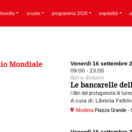
filosofia
scuole
programma 2026
ospitalità
a
nio Mondiale
Venerdì 16 settembre 
09:00 - 23:00
libri e dintorni
Le bancarelle del
I libri del protagonista di turn
A cura di: Libreria Feltri
Modena
Piazza Grande - 
Venerdì 16 settembre 