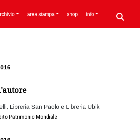
rchivio
area stampa
shop
info
2016
l'autore
o
nelli, Libreria San Paolo e Libreria Ubik
Sito Patrimonio Mondiale
2016