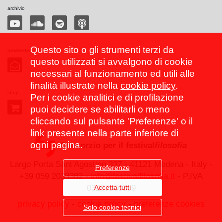
archivio
Questo sito o gli strumenti terzi da
newsletter
questo utilizzati si avvalgono di cookie
necessari al funzionamento ed utili alle
finalità illustrate nella
cookie policy
.
shop
Per i cookie analitici e di profilazione
puoi decidere se abilitarli o meno
cliccando sul pulsante 'Preferenze' o il
link presente nella parte inferiore di
ogni pagina.
Consorzio per il festival
filosofia
Largo Porta Sant'Agostino 337 - 41121 Modena - Italy -
Preferenze
+39 059 2033382 -
info@festivalfilosofia.it
- P.IVA
Accetta tutti
03267560369
privacy policy
-
cookie policy
-
preferenze cookies
Solo cookie tecnici