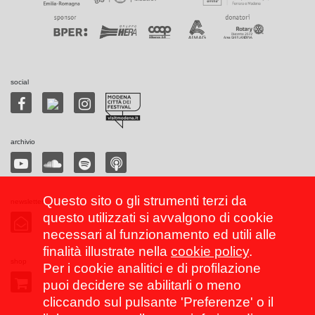
social
archivio
Questo sito o gli strumenti terzi da
newsletter
questo utilizzati si avvalgono di cookie
necessari al funzionamento ed utili alle
finalità illustrate nella
cookie policy
.
shop
Per i cookie analitici e di profilazione
puoi decidere se abilitarli o meno
cliccando sul pulsante 'Preferenze' o il