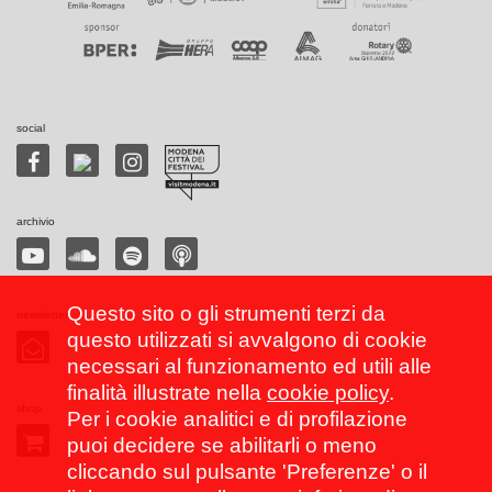
social
archivio
Questo sito o gli strumenti terzi da
newsletter
questo utilizzati si avvalgono di cookie
necessari al funzionamento ed utili alle
finalità illustrate nella
cookie policy
.
shop
Per i cookie analitici e di profilazione
puoi decidere se abilitarli o meno
cliccando sul pulsante 'Preferenze' o il