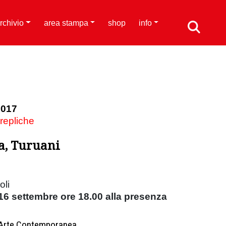
rchivio
area stampa
shop
info
2017
 repliche
a, Turuani
oli
6 settembre ore 18.00 alla presenza
d'Arte Contemporanea