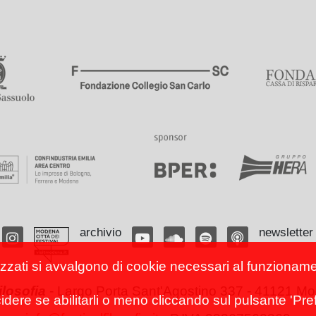
archivio
newsletter
izzati si avvalgono di cookie necessari al funzionamento
filosofia
-
Largo Porta Sant'Agostino 337 - 41121 Mod
cidere se abilitarli o meno cliccando sul pulsante 'Pref