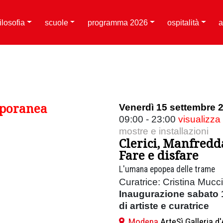
filosofia
scuole
programma 2026
ospitalità
a
mporanea
Venerdì 15 settembre 
09:00 - 23:00
visualizza
mostre e installazioni
Clerici, Manfredd
Fare e disfare
L'umana epopea delle trame
Curatrice: Cristina Mucci
Inaugurazione sabato 1
di artiste e curatrice
Modena
ArteSì Galleria 