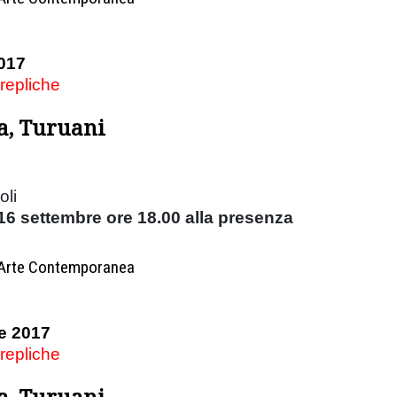
017
 repliche
a, Turuani
oli
6 settembre ore 18.00 alla presenza
d'Arte Contemporanea
e 2017
 repliche
a, Turuani