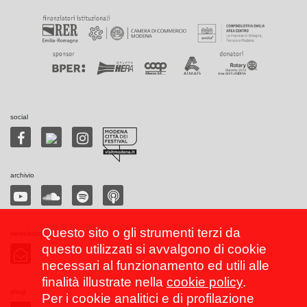
social
archivio
Questo sito o gli strumenti terzi da
newsletter
questo utilizzati si avvalgono di cookie
necessari al funzionamento ed utili alle
finalità illustrate nella
cookie policy
.
shop
Per i cookie analitici e di profilazione