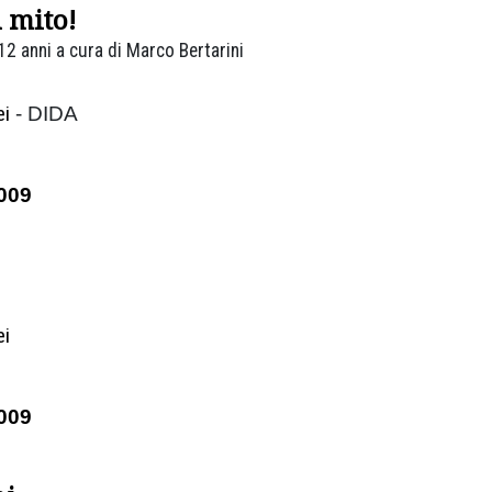
 mito!
12 anni a cura di Marco Bertarini
ei
- DIDA
009
ei
009