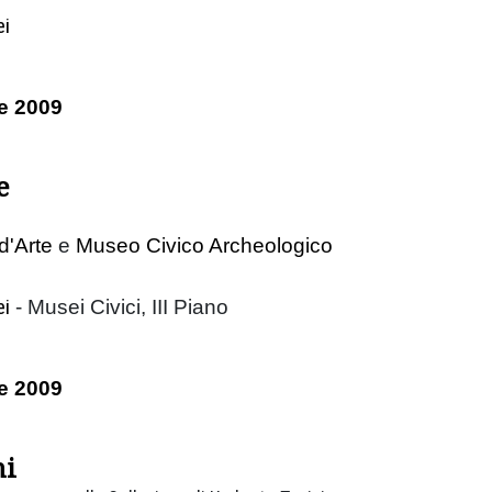
ei
e 2009
e
d'Arte
e
Museo Civico Archeologico
ei
- Musei Civici, III Piano
e 2009
ni