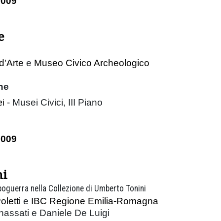
2009
e
d'Arte
e
Museo Civico Archeologico
ne
ei
- Musei Civici, III Piano
2009
ni
poguerra nella Collezione di Umberto Tonini
oletti
e
IBC Regione Emilia-Romagna
nassati e Daniele De Luigi