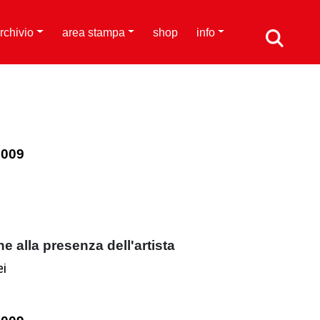
rchivio
area stampa
shop
info
2009
e alla presenza dell'artista
ei