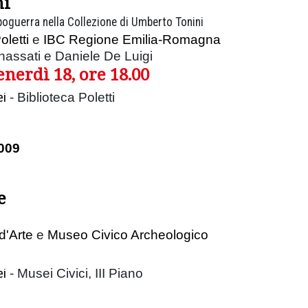
ni
poguerra nella Collezione di Umberto Tonini
oletti
e
IBC Regione Emilia-Romagna
nassati e
Daniele De Luigi
nerdì 18, ore 18.00
ei
- Biblioteca Poletti
009
e
d'Arte
e
Museo Civico Archeologico
ei
- Musei Civici, III Piano