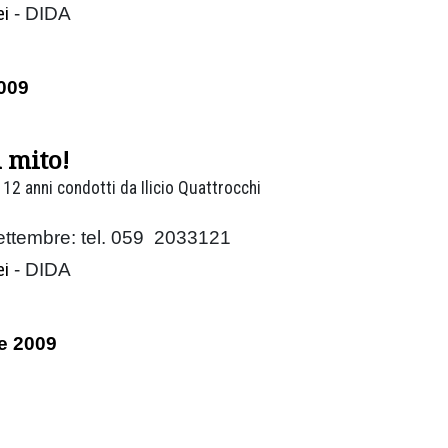
ei
- DIDA
009
 mito!
 12 anni condotti da Ilicio Quattrocchi
ettembre: tel. 059 2033121
ei
- DIDA
e 2009