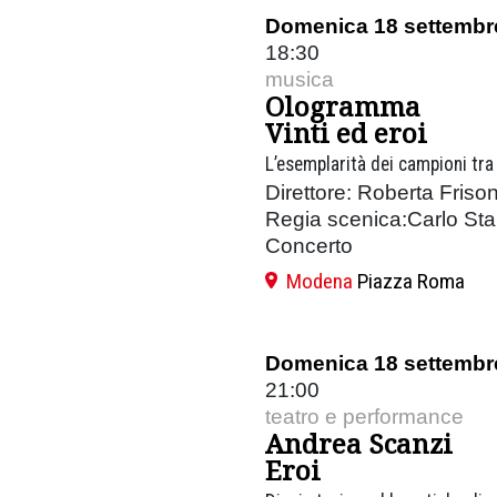
Domenica 18 settembr
18:30
musica
Ologramma
Vinti ed eroi
L’esemplarità dei campioni tra 
Direttore: Roberta Friso
Regia scenica:Carlo St
Concerto
Modena
Piazza Roma
Domenica 18 settembr
21:00
teatro e performance
Andrea Scanzi
Eroi