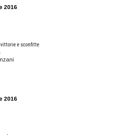
e 2016
vittorie e sconfitte
n
anzani
e 2016