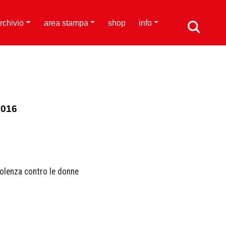
rchivio
area stampa
shop
info
2016
olenza contro le donne