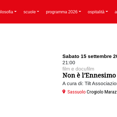
filosofia
scuole
programma 2026
ospitalità
a
Sabato 15 settembre 2
21:00
film e docufilm
Non è l’Ennesimo f
A cura di: Tilt Associaz
Sassuolo
Crogiolo Maraz