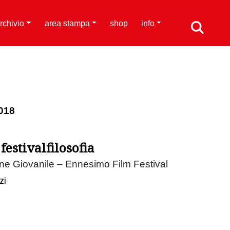
rchivio
area stampa
shop
info
018
estivalfilosofia
ione Giovanile – Ennesimo Film Festival
zi