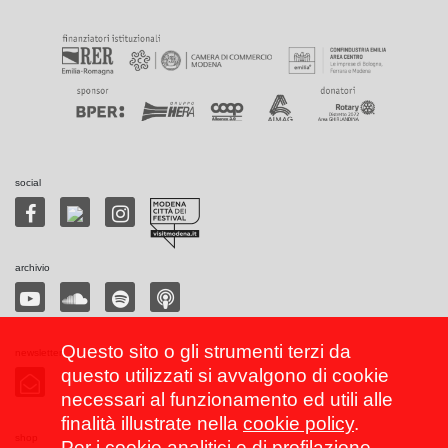
social
archivio
Questo sito o gli strumenti terzi da
newsletter
questo utilizzati si avvalgono di cookie
necessari al funzionamento ed utili alle
finalità illustrate nella
cookie policy
.
shop
Per i cookie analitici e di profilazione